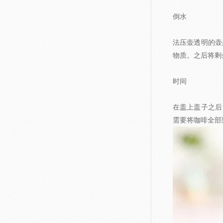
倒水
法压壶透明的壶
物质。之后将剩
时间
在盖上盖子之后
需要将咖啡全部