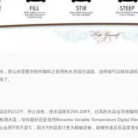
纸，那么你需要在制作咖啡之前用热水润湿过滤器。这样做可以除掉滤纸
啡了。
温达到212℉。停止加热，使水温降至200-208℉。过高的水温会导致
温，但你最好还是使用Bonavita Variable Temperature Digital E
么会用℉而不是℃，因为℉的温度计更为精确灵敏，能够快速反应温度变