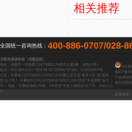
相关推荐
400-886-0707/028-8
全国统一咨询热线：
太阳鸟培训学校（成都总校）
地址：成都市一环路西三段7号附21号西月大厦5楼（省电大旁）
川公网安
电话：400-886-0707 / 028-86787269/86787369 15308208788
蜀ICP备09
公交：可乘坐11/27/34/43/129/G27/G34路公交车至“青羊小区”或“省医
CopyRight
院”站下车！ 可乘坐5/13/42/47/58/64/78/81/129/G28至“中医附院”站下
四川太阳
车！ 地铁：可乘坐地铁2号线、4号线至“中医大省医院”站下车，D出口上
行！
友情链接